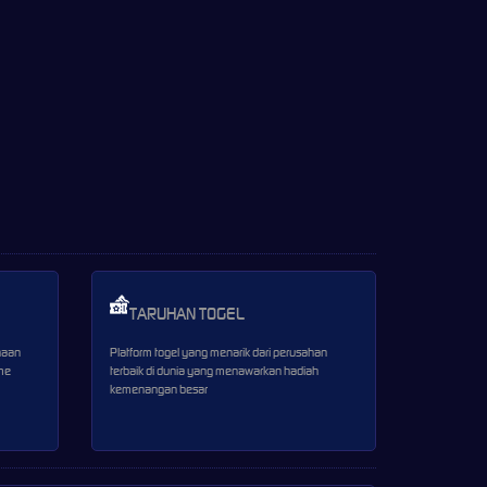
TARUHAN TOGEL
haan
Platform togel yang menarik dari perusahan
ame
terbaik di dunia yang menawarkan hadiah
kemenangan besar