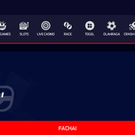
 GAMES
SLOTS
LIVE CASINO
RACE
TOGEL
OLAHRAGA
CRASH
FACHAI