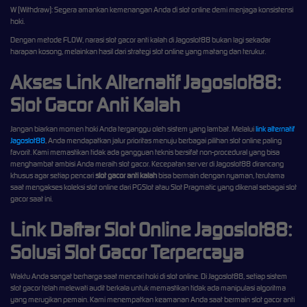
W (Withdraw): Segera amankan kemenangan Anda di slot online demi menjaga konsistensi
hoki.
Dengan metode FLOW, narasi slot gacor anti kalah di Jagoslot88 bukan lagi sekadar
harapan kosong, melainkan hasil dari strategi slot online yang matang dan terukur.
Akses Link Alternatif Jagoslot88:
Slot Gacor Anti Kalah
Jangan biarkan momen hoki Anda terganggu oleh sistem yang lambat. Melalui
link alternatif
Jagoslot88
, Anda mendapatkan jalur prioritas menuju berbagai pilihan slot online paling
favorit. Kami memastikan tidak ada gangguan teknis bersifat non-procedural yang bisa
menghambat ambisi Anda meraih slot gacor. Kecepatan server di Jagoslot88 dirancang
khusus agar setiap pencari
slot gacor anti kalah
bisa bermain dengan nyaman, terutama
saat mengakses koleksi slot online dari PGSlot atau Slot Pragmatic yang dikenal sebagai slot
gacor saat ini.
Link Daftar Slot Online Jagoslot88:
Solusi Slot Gacor Terpercaya
Waktu Anda sangat berharga saat mencari hoki di slot online. Di Jagoslot88, setiap sistem
slot gacor telah melewati audit berkala untuk memastikan tidak ada manipulasi algoritma
yang merugikan pemain. Kami menempatkan keamanan Anda saat bermain slot gacor anti