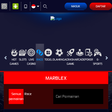
MASUK
DAFTAR
HOT
SLOTS
LIVE
RACE
TOGEL
OLAHRAGA
CRASH
ARCADE
POKER
E-
SABUN
GAMES
CASINO
GAME
SPORTS
AYAM
MARBLEX
Semua
Race
permainan