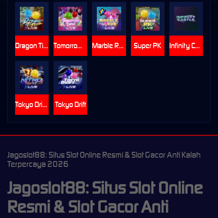
Dragon Tiger
Tomorrow land
Marble Run
Super PK
Infinity Castle
Tokyo Drift Nitro
Tokyo Drift
Jagoslot88: Situs Slot Online Resmi & Slot Gacor Anti Kalah
Terpercaya 2026
Jagoslot88: Situs Slot Online
Resmi & Slot Gacor Anti