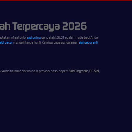
Kalah Terpercaya 2026
diakan infrastruktur
slot online
yang stabil; SLOT adalah media bagi Anda
slot gacor
mengalir tanpa henti. Kami percaya pengalaman
slot gacor anti
Anda bermain slot online di provider besar seperti
Slot Pragmatic, PG Slot,