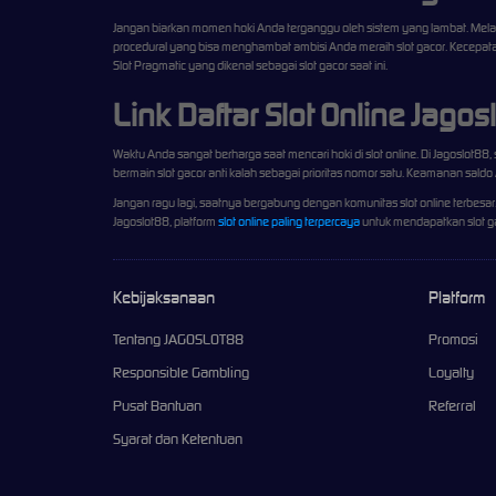
Jangan biarkan momen hoki Anda terganggu oleh sistem yang lambat. Mela
procedural yang bisa menghambat ambisi Anda meraih slot gacor. Kecepatan
Slot Pragmatic yang dikenal sebagai slot gacor saat ini.
Link Daftar Slot Online Jagos
Waktu Anda sangat berharga saat mencari hoki di slot online. Di Jagoslot
bermain slot gacor anti kalah sebagai prioritas nomor satu. Keamanan sald
Jangan ragu lagi, saatnya bergabung dengan komunitas slot online terbesa
Jagoslot88, platform
slot online paling terpercaya
untuk mendapatkan slot gaco
Kebijaksanaan
Platform
Tentang JAGOSLOT88
Promosi
Responsible Gambling
Loyalty
Pusat Bantuan
Referral
Syarat dan Ketentuan