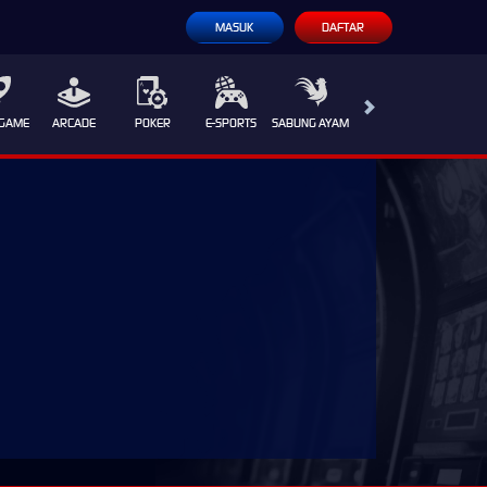
MASUK
DAFTAR
 GAME
ARCADE
POKER
E-SPORTS
SABUNG AYAM
PROMOSI