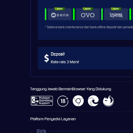
* Selama bank maintenance dan bank offline deposit dan penarik
Deposit
Rata-rata 3 Menit
Tanggung Jawab Bermain
Browser Yang Didukung
Platform Penyedia Layanan
Slots