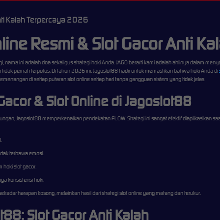
Anti Kalah Terpercaya 2026
Online Resmi & Slot Gacor Anti 
i, nama ini adalah doa sekaligus strategi hoki Anda. JAGO berarti kami adalah ahlinya dalam menye
idak pernah terputus. Di tahun 2026 ini, Jagoslot88 hadir untuk memastikan bahwa hoki Anda di
emenangan di setiap putaran slot online setiap hari tanpa gangguan sistem yang tidak jelas.
acor & Slot Online di Jagoslot88
an, Jagoslot88 memperkenalkan pendekatan FLOW. Strategi ini sangat efektif diaplikasikan saat 
.
tidak terbawa emosi.
hoki slot gacor.
a konsistensi hoki.
ekadar harapan kosong, melainkan hasil dari strategi slot online yang matang dan terukur.
t88: Slot Gacor Anti Kalah