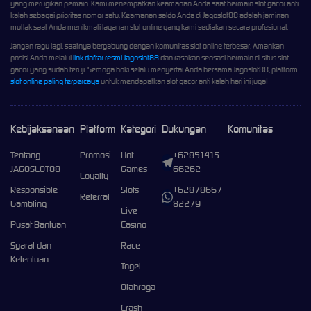
yang merugikan pemain. Kami menempatkan keamanan Anda saat bermain slot gacor anti
kalah sebagai prioritas nomor satu. Keamanan saldo Anda di Jagoslot88 adalah jaminan
mutlak saat Anda menikmati layanan slot online yang kami sediakan secara profesional.
Jangan ragu lagi, saatnya bergabung dengan komunitas slot online terbesar. Amankan
posisi Anda melalui
link daftar resmi Jagoslot88
dan rasakan sensasi bermain di situs slot
gacor yang sudah teruji. Semoga hoki selalu menyertai Anda bersama Jagoslot88, platform
slot online paling terpercaya
untuk mendapatkan slot gacor anti kalah hari ini juga!
Kebijaksanaan
Platform
Kategori
Dukungan
Komunitas
Tentang
Promosi
Hot
+62851415
JAGOSLOT88
Games
66262
Loyalty
Responsible
Slots
+62878667
Referral
Gambling
82279
Live
Pusat Bantuan
Casino
Syarat dan
Race
Ketentuan
Togel
Olahraga
Crash