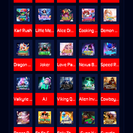
Kart Rush
Little Mermaid
Alice Dream
Cooking Red
Demon Fox
Dragon Festive
Joker
Love Paradise
Nexus Blade
Speed Runner
Valkyrie Profile
A.I
Viking Quest
Alien Invasion
Cowboy Bullseye