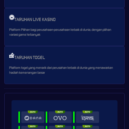
TARUHAN LIVE KASINO
Platform Pilihan bagi perusahaan-perusahaan terbaik di dunia, dengan pilihan
variasi game terbanyak
TARUHAN TOGEL
Platform togel yang menarik dari perusahan terbaik di dunia yang menawarkan
hadiah kemenangan besar