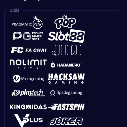
Slots