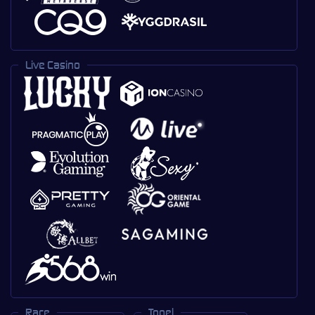
Live Casino
Race
Togel