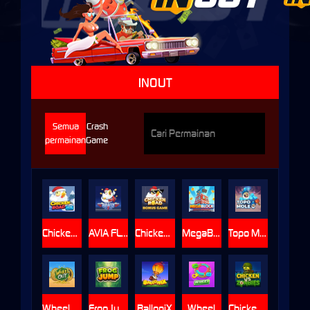
INOUT
Semua
Crash
permainan
Game
Chicken Road Ice
AVIA FLY 2
Chicken Road Bonus
MegaBlock
Topo Mole
Wheel Out
Frog Jump
BalloniX
Wheel
Chicken vs Zombies