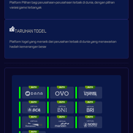
Platform Pilihan bagi perusahaan-perusahaan terbaik di dunia, dengan pilihan
variasi game terbanyak
TARUHAN TOGEL
Platform togel yang menarik dari perusahan terbaik di dunia yang menawarkan
hadiah kemenangan besar