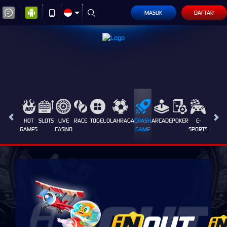
MASUK
DAFTAR
HOT
SLOTS
LIVE
RACE
TOGEL
OLAHRAGA
CRASH
ARCADE
POKER
E-
SABUN
GAMES
CASINO
GAME
SPORTS
AYAM