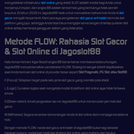
menyediakan infrastruktur
slot online
yang stabil; SLOT adalah media bagi Anda untuk
menjemput impian; dan angka 88 adalah simbol hoki yang bentuknya tidak pernah
terputus. Di tahun 2026 ini, Jagoslot88 hadir untuk memastikan bahwa hoki Anda di
slot
gacor
mengalir tanpa henti. Kami percaya pengalaman
slot gacor anti kalah
bermula dari
platform yang jujur, sehingga Anda bisa fokus mengejar kemenangan di setiap putaran slot
online setiap hari tanpa gangguan sistem yang tidak jelas.
Metode FLOW: Rahasia Slot Gacor
& Slot Online di Jagoslot88
Halo teman-teman! Agar filosofi angka 88 benar-benar membawa keberuntungan,
Jagoslot88 memperkenalkan pendekatan FLOW. Strategi ini sangat efektif diaplikasikan
saat Anda bermain slot online di provider besar seperti
Slot Pragmatic, PG Slot, atau Slot88
:
F (Focus): Tetapkan target pada satu jenis slot gacor yang memiliki pola stabil.
L (Logic): Gunakan logika saat mengelola modal di platform slot online agar tidak terbawa
emosi.
O (Observation): Amati pergerakan server Jagoslot88 untuk menemukan jam hoki slot
gacor.
W (Withdraw): Segera amankan kemenangan Anda di slot online demi menjaga konsistensi
hoki.
Dengan metode FLOW, narasi slot gacor anti kalah di Jagoslot88 bukan lagi sekadar
harapan kosong, melainkan hasil dari strategi slot online yang matang dan terukur.