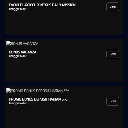
EVENT PLAYTECH X NEXUS DAILY MISSION
Detail
Tanggal akhir:
-
BONUS VAGANZA
Detail
Tanggal akhir:
-
PROMO BONUS DEPOSIT HARIAN 5%
Detail
Tanggal akhir:
-